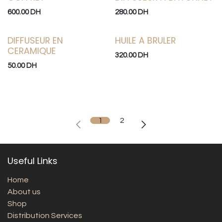
600.00
DH
280.00
DH
DIFFUSEUR EN
HUILE A BRULER
CERAMIQUE
320.00
DH
50.00
DH
1
2
Useful Links
Home
About us
Shop
Distribution Services