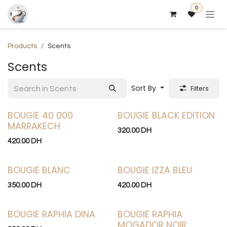
Skip to Content
0
Products
Scents
Scents
Sort By
Filters
BOUGIE 40 000
BOUGIE BLACK EDITION
MARRAKECH
320.00
DH
420.00
DH
BOUGIE BLANC
BOUGIE IZZA BLEU
350.00
DH
420.00
DH
BOUGIE RAPHIA DINA
BOUGIE RAPHIA
MOGADOR NOIR