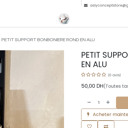
z-nous
Blog
aslyconceptstore@
PETIT SUPPORT BONBONIERE ROND EN ALU
PETIT SUPP
EN ALU
(0 avis)
50,00
DH
(Toutes ta
Acheter maint