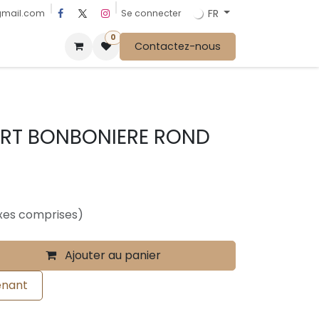
FR
Se connecter
gmail.com
0
Contactez-nous
ORT BONBONIERE ROND
xes comprises)
Ajouter au panier
enant