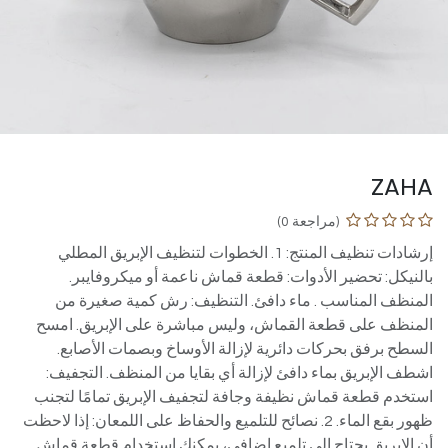
ZAHA
(مراجعة 0)
إرشادات تنظيف المنتج: 1. الخطوات لتنظيف الإبريق المطلي
بالنيكل: تحضير الأدوات: قطعة قماش ناعمة أو ميكروفايبر.
المنظف المناسب . ماء دافئ. التنظيف: رش كمية صغيرة من
المنظف على قطعة القماش، وليس مباشرة على الإبريق. امسح
السطح برفق بحركات دائرية لإزالة الأوساخ وبصمات الأصابع.
اشطف الإبريق بماء دافئ لإزالة أي بقايا من المنظف. التجفيف:
استخدم قطعة قماش نظيفة وجافة لتجفيف الإبريق تمامًا لتجنب
ظهور بقع الماء. 2. نصائح للتلميع والحفاظ على اللمعان: إذا لاحظت
أن الإبريق يحتاج إلى تلميع إضافي، يمكنك استخدام قطعة قماش